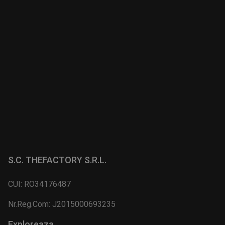
S.C. THEFACTORY S.R.L.
CUI: RO34176487
Nr.Reg.Com: J2015000693235
Exploreaza