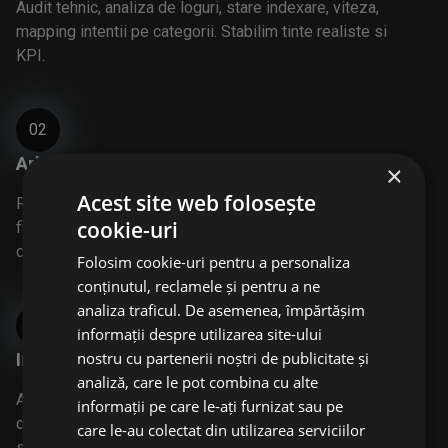
Audit tehnic, analiza de loguri, stare indexare, viteza,
mapping intentii pe categorii. Stabilim tinte realiste si
KPI.
02
Arhitectura si prioritizare
×
Acest site web folosește
Reorganizam categoriile, definim reguli pentru
cookie-uri
filtre/paginare, stabilim sabloane si guidelines de
continut.
Folosim cookie-uri pentru a personaliza
conținutul, reclamele și pentru a ne
analiza traficul. De asemenea, împărtășim
03
informații despre utilizarea site-ului
nostru cu partenerii noștri de publicitate și
Implementare MVP si continut esential
analiză, care le pot combina cu alte
Aplicam schimbarile cu impact mare, optimizam
informații pe care le-ați furnizat sau pe
categoriile critice si produsele best-seller, introducem
care le-au colectat din utilizarea serviciilor
schema markup.