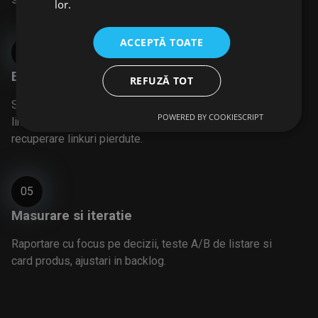
lor.
ACCEPTĂ TOATE
04
Extindere si autoritate
REFUZĂ TOT
Scalam continutul pe lunga coada, imbunatatim intern-
POWERED BY COOKIESCRIPT
linking, lansam campanii de mentiuni editoriale si
recuperare linkuri pierdute.
05
Masurare si iteratie
Raportare cu focus pe decizii, teste A/B de listare si
card produs, ajustari in backlog.